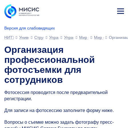
Лич
ны
Версия для слабовидящих
й
каб
НИТУ МИСИС
Университет
Структура университета
Управления
Управление развития человеческ
Мир возможностей МИС
Мир сотрудника
Организа
ине
т
Организация
профессиональной
фотосъемки для
сотрудников
Фотосессия проводится после предварительной
регистрации
.
Для записи на фотосессию заполните форму ниже.
Вопросы о съемке можно задать фотографу пресс-