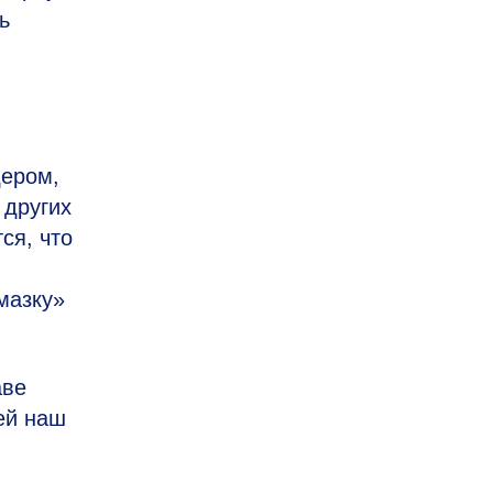
ь
дером,
 других
ся, что
мазку»
аве
ей наш