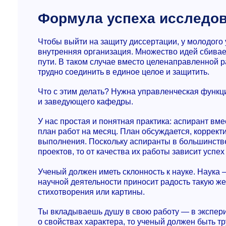
Формула успеха исследо
Чтобы выйти на защиту диссертации, у молодого
внутренняя организация. Множество идей сбивает
пути. В таком случае вместо целенаправленной р
трудно соединить в единое целое и защитить.
Что с этим делать? Нужна управленческая функц
и заведующего кафедры.
У нас простая и понятная практика: аспирант вм
план работ на месяц. План обсуждается, корректи
выполнения. Поскольку аспиранты в большинств
проектов, то от качества их работы зависит успе
Ученый должен иметь склонность к науке. Наука 
научной деятельности приносит радость такую же
стихотворения или картины.
Ты вкладываешь душу в свою работу — в эксперим
о свойствах характера, то ученый должен быть 