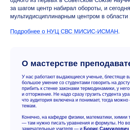
одного из первых в Советском Союзе нау
за шагом центр набирал обороты, и сегодн
мультидисциплинарным центром в области 
Подробнее о НУЦ СВС МИСИС-ИСМАН
.
О мастерстве преподават
У нас работают выдающиеся ученые, блестяще в
большое умение со студентами говорить на досту
прибить к стенке законами термодинамики, у нег
и отторжение. Не надо сразу грузить студента ур
что аудитория включена и понимает, тогда можно 
темам.
Конечно, на кафедре физики, математики, химии
­— там нужно писать уравнения и формулы. Но воп
замечательные учителя — и
Борис Самуилович