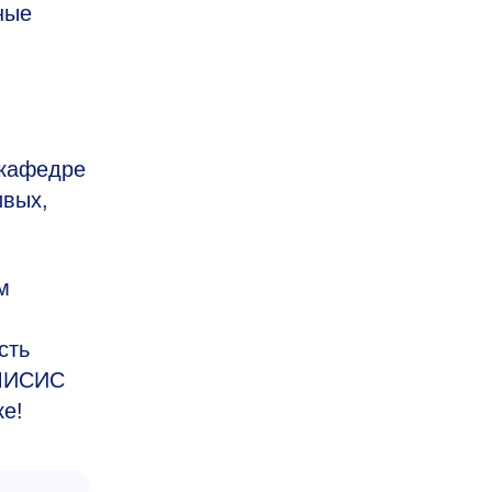
ные
 кафедре
ивых,
м
сть
 МИСИС
ке!