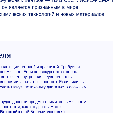
чно-учебных центров — НУЦ СВС МИСиС-ИСМАН
я он является признанным в мире
химических технологий и новых материалов.
еля
ладеющие теорией и практикой. Требуется
пном языке. Если первокурсника с порога
о возникнет внутренняя неуверенность
авнениями, а начать с простого. Если видишь,
«дать газку», потихоньку двигаться к сложным
 трудно донести предмет примитивным языком
рос в том, как это делать. Наши
 Бокштейн
(дай Бог ему здоровья),