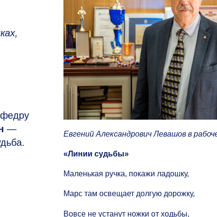
ках,
афедру
н
—
Евгений Александрович Левашов в рабоч
удьба.
«Линии судьбы»
Маленькая ручка, покажи ладошку,
Марс там освещает долгую дорожку,
Вовсе не устанут ножки от ходьбы,