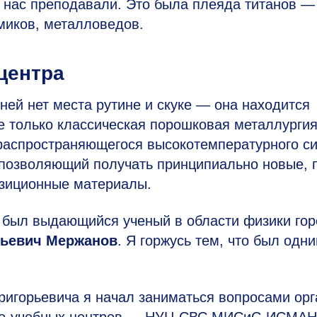
у нас преподавали. Это была плеяда титанов —
миков, металловедов.
центра
ней нет места рутине и скуке — она находится
е только классическая порошковая металлурги
ораспространяющегося высокотемпературного с
и позволяющий получать принципиально новые, 
озиционные материалы.
 был выдающийся ученый в области физики гор
рьевич Мержанов
. Я горжусь тем, что был одни
ригорьевича я начал заниматься вопросами орг