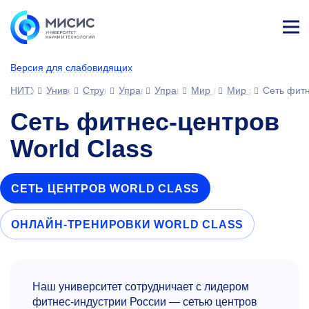
Лич
ны
Версия для слабовидящих
й
каб
НИТУ МИСИС
Университет
Структура университета
Управления
Управление развития человеческ
Мир возможностей МИС
Мир здоровья и к
Сеть фитн
ине
т
Сеть фитнес-центров
World Class
СЕТЬ ЦЕНТРОВ WORLD CLASS
ОНЛАЙН-ТРЕНИРОВКИ WORLD CLASS
Наш университет сотрудничает с лидером
фитнес-индустрии России — сетью центров