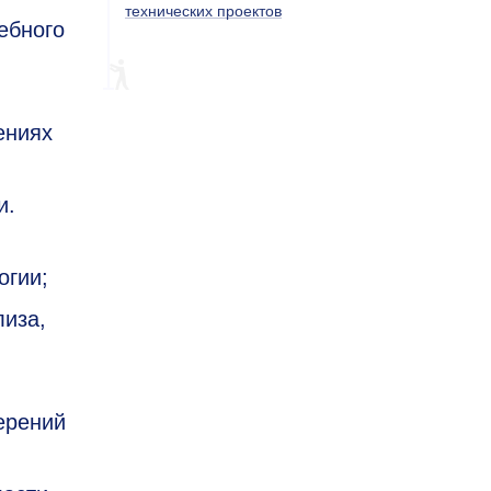
технических проектов
ебного
ениях
и.
огии;
лиза,
ерений