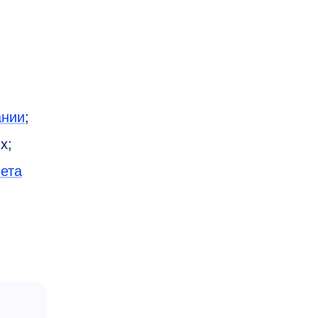
ании
;
х;
ета