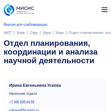
Лич
ны
Версия для слабовидящих
й
каб
НИТУ МИСИС
Университет
Структура университета
Управления
Управление науки (УН)
Отдел планирования, коо
ине
т
Отдел планирования,
координации и анализа
научной деятельности
Ирина Евгеньевна Ускова
Начальник отдела
+7 495 638-44-89
uskova@fin.misis.ru