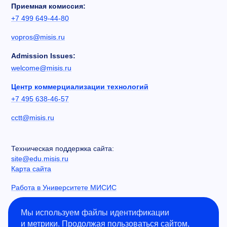
Приемная комиссия:
+7 499 649-44-80
vopros@misis.ru
Admission Issues:
welcome@misis.ru
Центр коммерциализации технологий
+7 495 638-46-57
cctt@misis.ru
Техническая поддержка сайта:
site@edu.misis.ru
Карта сайта
Работа в Университете МИСИС
Сведения об образовательной организации
Мы используем файлы идентификации
и метрики. Продолжая пользоваться сайтом,
Информация о закупках