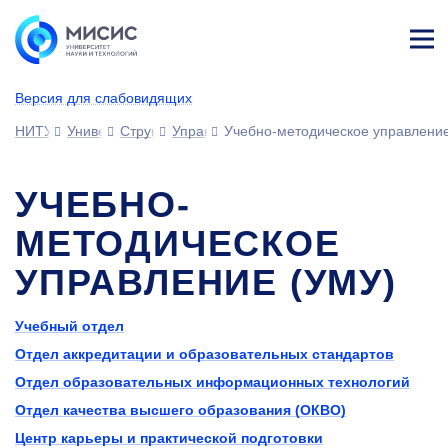
Лич
ны
Версия для слабовидящих
й
каб
НИТУ МИСИС
Университет
Структура университета
Управления
Учебно-методическое управлени
ине
т
УЧЕБНО-
МЕТОДИЧЕСКОЕ
УПРАВЛЕНИЕ (УМУ)
Учебный отдел
Отдел аккредитации и образовательных стандартов
Отдел образовательных информационных технологий
Отдел качества высшего образования (ОКВО)
Центр карьеры и практической подготовки