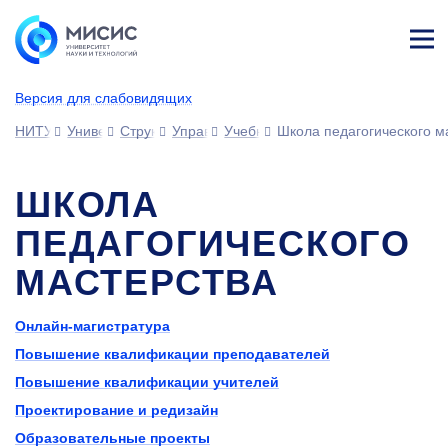
Лич
ны
Версия для слабовидящих
й
каб
НИТУ МИСИС
Университет
Структура университета
Управления
Учебно-методическое управлени
Школа педагогического м
ине
т
ШКОЛА
ПЕДАГОГИЧЕСКОГО
МАСТЕРСТВА
Онлайн-магистратура
Повышение квалификации преподавателей
Повышение квалификации учителей
Проектирование и редизайн
Образовательные проекты