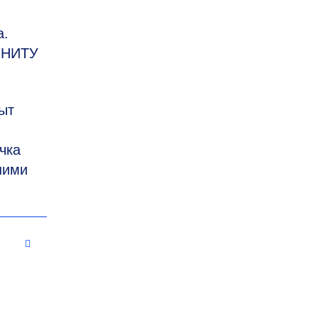
а.
и НИТУ
ыт
чка
шими