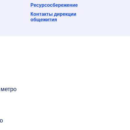
Ресурсосбережениe
Контакты дирекции
общежития
 метро
о