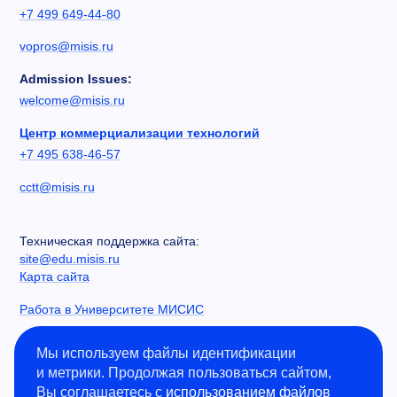
+7 499 649-44-80
vopros@misis.ru
Admission Issues:
welcome@misis.ru
Центр коммерциализации технологий
+7 495 638-46-57
cctt@misis.ru
Техническая поддержка сайта:
site@edu.misis.ru
Карта сайта
Работа в Университете МИСИС
Сведения об образовательной организации
Мы используем файлы идентификации
и метрики. Продолжая пользоваться сайтом,
Информация о закупках
Вы соглашаетесь с
использованием файлов
Противодействие коррупции