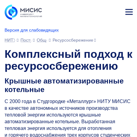
Лич
ны
Версия для слабовидящих
й
каб
НИТУ МИСИС
Поступающим
Общежитие
Ресурсосбережениe
ине
т
Комплексный подход к
ресурсосбережению
Крышные автоматизированные
котельные
С 2000 года в Студгородке «Металлург» НИТУ МИСИС
в качестве автономных источников производства
тепловой энергии используются крышные
автоматизированные котельные. Выработанная
тепловая энергия используется для отопления
и горячего водоснабжения трех корпусов студенческих