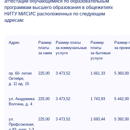
аттестации обучающимися по образовательным
программам высшего образования в общежитиях
НИТУ МИСИС расположенных по следующим
адресам:
Адрес
Размер
Размер платы
Размер
Размер 
платы
за коммунальные
платы
за прож
за наем
услуги
за бытовые
услуги
пр. 60- летия
225,00
3 473,52
1 661,33
5 360,00
Октября,
д. 11 ид. 15
ул. Академика
225,00
3 473,52
1 743,93
5 442,00
Волгина, д. 4
ул.
225,00
3 473,52
1 693,44
5 392,00
Профсоюзная,
д.83, корп.
1-3