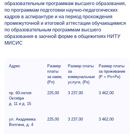
образовательным программам высшего образования,
по программам подготовки научно-педагогических
кадров в аспирантуре и на период прохождения
промежуточной и итоговой аттестации обучающимися
по образовательным программам высшего
образования в заочной форме в общежитиях НИТУ
МИСИС
Адрес
Размер
Размер платы
Размер платы
платы
за
за проживание
за наем,
коммунальные
(Р = Рп+Рк)
(Рп)
услуги, (Рк)
пр.
60-летия
225,00
3 237,00
3 462,00
Октября
д. 11 и д. 15
ул. Академика
225,00
3 237,00
3 462,00
Волгина, д. 4