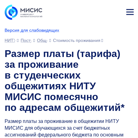
Лич
ны
Версия для слабовидящих
й
каб
НИТУ МИСИС
Поступающим
Общежитие
Стоимость проживания
ине
т
Размер платы (тарифа)
за проживание
в студенческих
общежитиях НИТУ
МИСИС помесячно
по адресам общежитий*
Размер платы за проживание в общежитии НИТУ
МИСИС для обучающихся за счет бюджетных
ассигнований федерального бюджета по основным