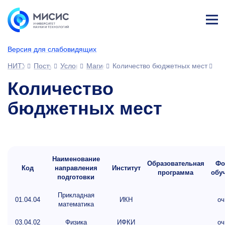
Лич
ны
Версия для слабовидящих
й
каб
НИТУ МИСИС
Поступающим
Условия приема
Магистратура и специализированное вы
Количество бюджетных мест
ине
т
Количество
бюджетных мест
Наименование
Образовательная
Фо
Код
направления
Институт
программа
обу
подготовки
Прикладная
01.04.04
ИКН
оч
математика
03.04.02
Физика
ИФКИ
оч