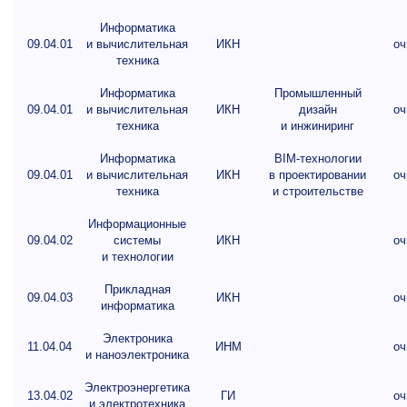
Информатика
09.04.01
и вычислительная
ИКН
оч
техника
Информатика
Промышленный
09.04.01
и вычислительная
ИКН
дизайн
оч
техника
и инжиниринг
Информатика
BIM-технологии
09.04.01
и вычислительная
ИКН
в проектировании
оч
техника
и строительстве
Информационные
09.04.02
системы
ИКН
оч
и технологии
Прикладная
09.04.03
ИКН
оч
информатика
Электроника
11.04.04
ИНМ
оч
и наноэлектроника
Электроэнергетика
13.04.02
ГИ
оч
и электротехника