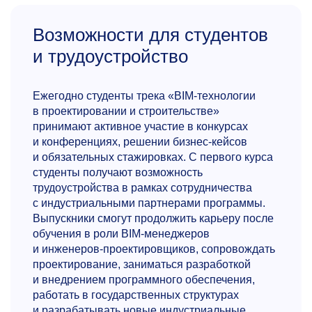
Возможности для студентов
и трудоустройство
Армине Сейрановна
Оганесян
Ежегодно студенты трека «BIM-технологии
Д.т.н, профессор
кафедры автоматизиро­
в проектировании и строительстве»
ванного проектирования и дизайна
принимают активное участие в конкурсах
и конференциях, решении бизнес-кейсов
Преподаватель с
27-летним
стажем. Автор
и обязательных стажировках. С первого курса
45 научных публикаций. Область экспертизы:
студенты получают возможность
информатика и программирование на языках
трудоустройства в рамках сотрудничества
высокого уровня, информационные
с индустриальными партнерами программы.
технологии в горном деле, методологии
Выпускники смогут продолжить карьеру после
научных исследований и педагогической
обучения в роли BIM-менеджеров
деятельности.
и инженеров-проектировщиков, сопровождать
oganesyan.as@misis.ru
проектирование, заниматься разработкой
и внедрением программного обеспечения,
работать в государственных структурах
и разрабатывать новые индустриальные