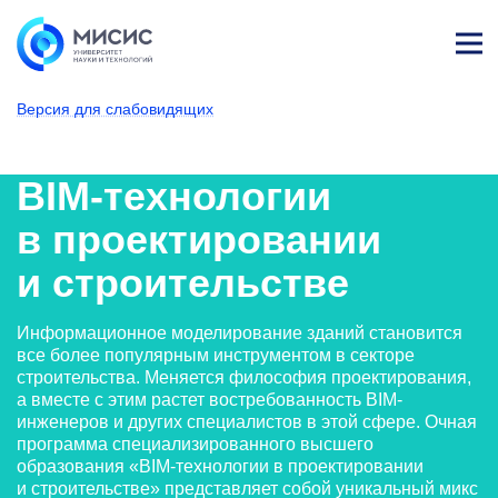
Лич
ны
Версия для слабовидящих
й
каб
НИТУ МИСИС
Поступающим
Условия приема
Магистратура и специализированное вы
Образовательные программы
Информатика и вычислит
BIM-технологии в
ине
т
BIM-технологии
в проектировании
и строительстве
Информационное моделирование зданий становится
все более популярным инструментом в секторе
строительства. Меняется философия проектирования,
а вместе с этим растет востребованность BIM-
инженеров и других специалистов в этой сфере. Очная
программа специализированного высшего
образования «BIM-технологии в проектировании
и строительстве» представляет собой уникальный микс