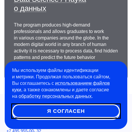
о данных
The program produces high-demand
professionals and allows graduates to work
in various companies around the globe. In the
modern digital world in any branch of human
activity it is necessary to process data, find hidden
patterns and predict the future behavior
of an object based on its past state.
Мы используем файлы идентификации
и метрики. Продолжая пользоваться сайтом,
Вы соглашаетесь с
использованием файлов
куки
, а также ознакомлены и даете согласие
на
обработку персональных данных
.
Пресс-служба
Я СОГЛАСЕН
press@edu.misis.ru
Канцелярия:
+7 495 955-00- 32