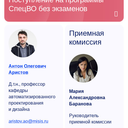
СпецВО без экзаменов
Приемная
комиссия
Антон Олегович
Аристов
Д.т.н., профессор
кафедры
Мария
автоматизиро­ванного
Александровна
проектирования
Баранова
и дизайна
Руководитель
aristov.ao@misis.ru
приемной комиссии