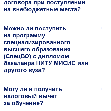
договора при поступлении
Руководитель направления по внедрению
на внебюджетные места?
ТИМ и цифровизации строительства
АО «ДОМ.РФ»
Выпускник НИТУ МИСИС по направлению
Можно ли поступить
«Строительство подземных сооружений
на программу
и горных предприятий», ведущий специалист
специализированного
отдела технологий информационного
высшего образования
моделирования АО «ДОМ.РФ». Финалист 2
Международного строительного чемпионата,
(СпецВО) с дипломом
победитель проекта АНО «Россия-страна
бакалавра НИТУ МИСИС или
возможностей» «Молодежная смена»
другого вуза?
Минстроя РФ, один из разработчиков курса
Цифровой академии ДОМ.РФ «ТИМ. Базовый
уровень». Участвовал в строительстве более
10 инфраструктурных объектов Москвы
Могу ли я получить
и Московской области.
налоговый вычет
aleksandr.knyazev@domrf.ru
за обучение?