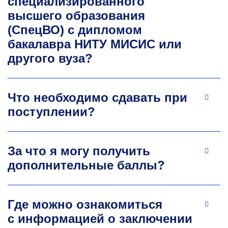
специализированного
публикаций, монографий. Эксперт, модератор,
высшего образования
организатор и спикер национальных
(СпецВО) с дипломом
и международных научных конференций
бакалавра НИТУ МИСИС или
и форумов. Председатель Комитета
по предпринимательскому образованию
другого вуза?
«ОПОРЫ РОССИИ», член Экспертного совета
Агентства стратегических инициатив (АСИ):
рабочая группа «Молодые профессионалы».
Что необходимо сдавать при
liapuntsova.ev@misis.ru
поступлении?
За что я могу получить
дополнительные баллы?
Где можно ознакомиться
Александр Александрович
с информацией о заключении
Князев