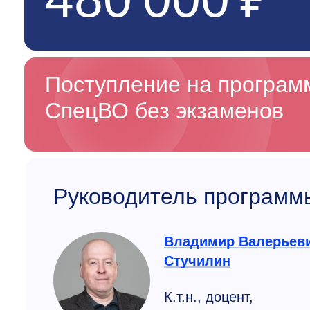
Поступление на програ
СпецВО без экзаменов
Руководитель программ
Владимир Валерьев
Стучилин
К.т.н., доцент,