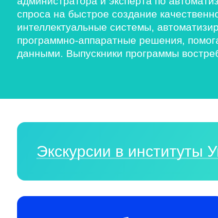
администратора и эксперта по автомати
спроса на быстрое создание качественн
интеллектуальные системы, автоматизи
программно-аппаратные решения, помога
данными. Выпускники программы востреб
Экскурсии в институты