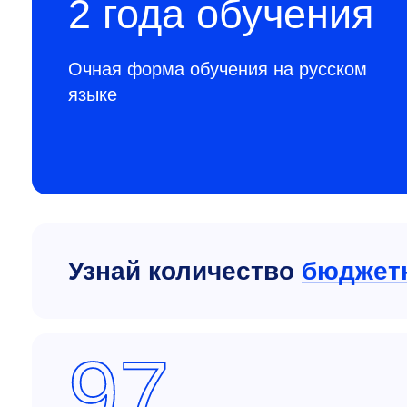
2 года обучения
Очная форма обучения на русском
языке
Узнай количество
бюджет
97