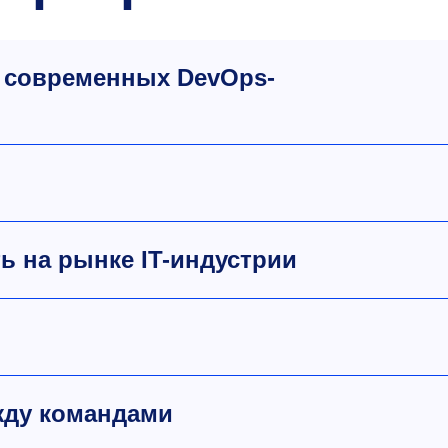
 современных DevOps-
ь на рынке IT-индустрии
жду командами