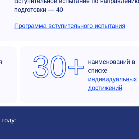
Вступительное испытание по направлени
подготовки — 40
Программа вступительного испытания
30+
я
наименований в
списке
индивидуальных
достижений
 году: