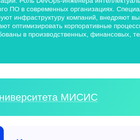
зации. Роль DevOps-инженера интеллектуаль
ого ПО в современных организациях. Специ
руют инфраструктуру компаний, внедряют в
ют оптимизировать корпоративные процессы
ованы в производственных, финансовых, тел
 Университета МИСИС