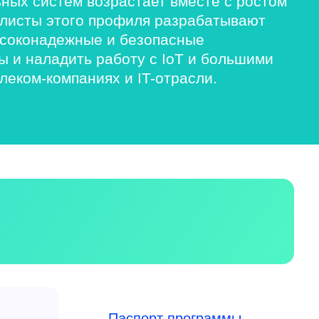
ных систем возрастает вместе с ростом
алисты этого профиля разрабатывают
ысоконадежные и безопасные
 и наладить работу с IoT и большими
еком-компаниях и IT-отрасли.
Паспорт программы