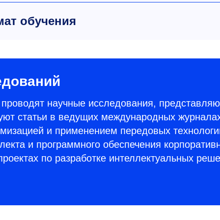
ат обучения
едований
а проводят научные исследования, представляю
куют статьи в ведущих международных журналах
тимизацией и применением передовых технологи
ллекта и программного обеспечения корпоратив
проектах по разработке интеллектуальных реш