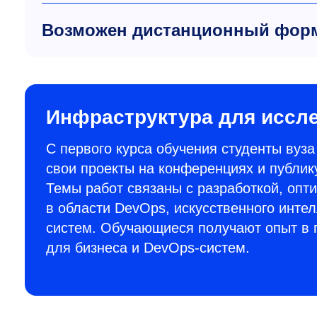
Возможен дистанционный форм
Инфраструктура для иссл
С первого курса обучения студенты вуз
свои проекты на конференциях и публи
Темы работ связаны с разработкой, оп
в области DevOps, искусственного инте
систем. Обучающиеся получают опыт в 
для бизнеса и DevOps-систем.