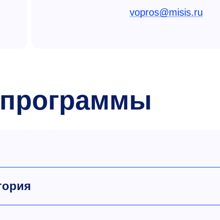
vopros@misis.ru
 программы
тория