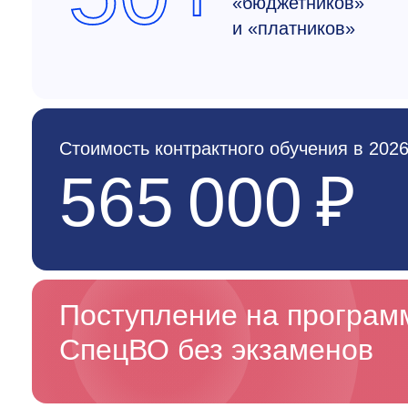
«бюджетников»
и «платников»
Стоимость контрактного обучения в 2026
565 000 ₽
Поступление на програ
СпецВО без экзаменов