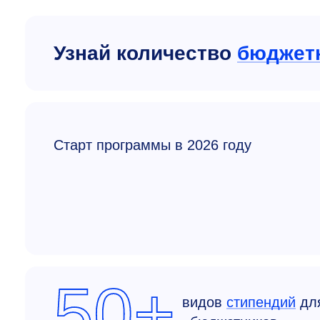
Узнай количество
бюджет
Старт программы в 2026 году
50+
видов
стипендий
дл