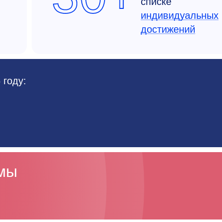
списке
индивидуальных
достижений
 году:
ммы