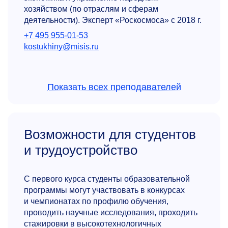
хозяйством (по отраслям и сферам
деятельности). Эксперт «Роскосмоса» с 2018 г.
+7 495 955-01-53
kostukhiny@misis.ru
Показать всех преподавателей
Возможности для студентов
и трудоустройство
Олег Викторович Кондраков
Д.э.н., доцент, профессор кафедры
С первого курса студенты образовательной
промышленного менеджмента
программы могут участвовать в конкурсах
Специалист по обеспечению устойчивости
и чемпионатах по профилю обучения,
экономических систем. Научные интересы:
проводить научные исследования, проходить
природно-промышленные экосистемы,
стажировки в высокотехнологичных