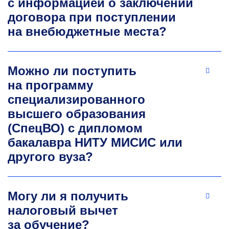
с информацией о заключении
К.э.н., доцент кафедры промышленного
менеджмента, преподаватель-практик
договора при поступлении
на внебюджетные места?
Научные интересы: региональная
и отраслевая экономика, эффективность
стратегического управления, инновационная
политика, экономическое прогнозирование,
Можно ли поступить
государственная региональная политика,
на программу
стратегическое планирование. Более 30 лет
специализированного
опыта в крупных компаниях логистического
и промышленного сектора.
высшего образования
kleshchina.m@misis.ru
(СпецВО) с дипломом
бакалавра НИТУ МИСИС или
другого вуза?
Могу ли я получить
налоговый вычет
за обучение?