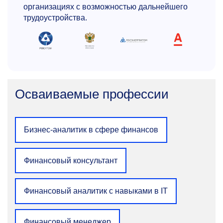
управление промышленными системами.
организациях с возможностью дальнейшего
трудоустройства.
kondrakov.ov@misis.ru
Осваиваемые профессии
Татьяна Олеговна Толстых
Бизнес-аналитик в сфере финансов
Д.э.н., профессор кафедры промышленного
менеджмента
Финансовый консультант
Член диссертационного совета НИТУ МИСИС,
Главный редактор журнала «Экономика
высокотехнологичных производств», член
Финансовый аналитик с навыками в IT
редакционной коллегии ряда научных
журналов ВАК. Автор более 300 научных
Финансовый менеджер