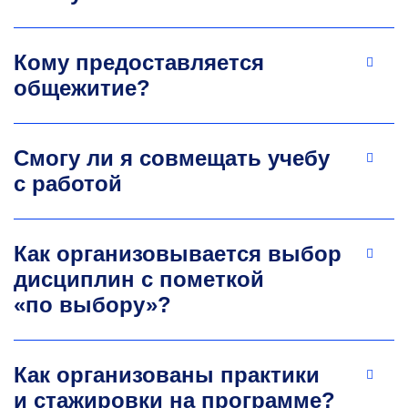
Евгений Владимирович
Орлов
Кому предоставляется
К.э.н., доцент кафедры промышленного
общежитие?
менеджмента
Научные интересы: технико-экономический
анализ, управленческий учет, инвестиции,
финансовый менеджмент.
Смогу ли я совмещать учебу
orlov.ev@misis.ru
с работой
Как организовывается выбор
дисциплин с пометкой
«по выбору»?
Как организованы практики
и стажировки на программе?