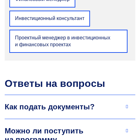
работ. Научные интересы: инновационные
и промышленные экосистемы; жизненный
цикл; регионы; открытые инновации;
Инвестиционный консультант
промышленные симбиозы; устойчивое
развитие; «зеленая» экономика; управление
проектами.
Проектный менеджер в инвестиционных
tolstyh.to@misis.ru
и финансовых проектах
Ответы на вопросы
Как подать документы?
Олег Олегович Скрябин
К.э.н., доцент кафедры промышленного
менеджмента
Можно ли поступить
на программу
Научные интересы: производственный