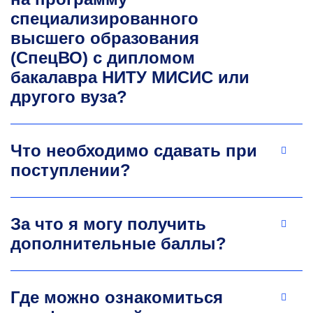
менеджмент, инвестиции, финансовый
специализированного
менеджмент, экономика и управление
высшего образования
на предприятии. Основные исследовательские
(СпецВО) с дипломом
проекты: исследование вопросов анализа
и управления оборотными средствами
бакалавра НИТУ МИСИС или
на предприятиях металлургии.
другого вуза?
+7 495 955-00-47
skryabin.oo@misis.ru
Что необходимо сдавать при
поступлении?
За что я могу получить
дополнительные баллы?
Марина Геннадьевна
Клещина
Где можно ознакомиться