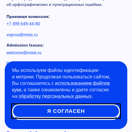
об орфографических и пунктуационных ошибках.
Приемная комиссия:
+7 499 649-44-80
vopros@misis.ru
Admission Issues:
welcome@misis.ru
Центр коммерциализации технологий
Мы используем файлы идентификации
+7 495 638-46-57
и метрики. Продолжая пользоваться сайтом,
cctt@misis.ru
Вы соглашаетесь с
использованием файлов
куки
, а также ознакомлены и даете согласие
на
обработку персональных данных
.
Техническая поддержка сайта:
site@edu.misis.ru
Я СОГЛАСЕН
Карта сайта
Работа в Университете МИСИС