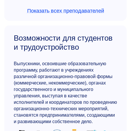
Показать всех преподавателей
Возможности для студентов
и трудоустройство
Марина Геннадьевна
Клещина
Выпускники, освоившие образовательную
К.э.н., доцент кафедры промышленного
программу, работают в учреждениях
менеджмента, преподаватель-практик
различной организационно-правовой формы
(коммерческие, некоммерческие), органах
Научные интересы: региональная
государственного и муниципального
и отраслевая экономика, эффективность
управления, выступая в качестве
стратегического управления, инновационная
исполнителей и координаторов по проведению
политика, экономическое прогнозирование,
организационно-технических мероприятий,
государственная региональная политика,
становятся предпринимателями, создающими
стратегическое планирование. Более 30 лет
и развивающими собственное дело.
опыта в крупных компаниях логистического
и промышленного сектора.