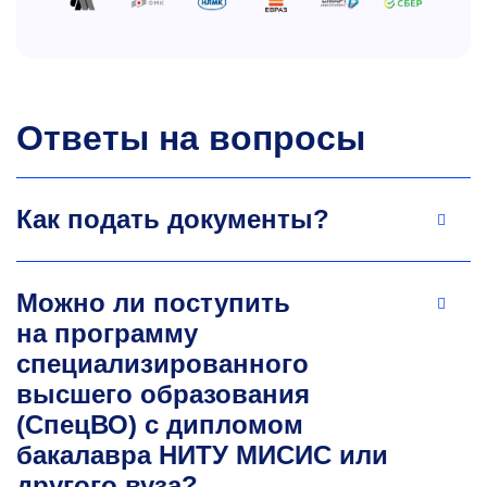
kleshchina.m@misis.ru
Ответы на вопросы
Как подать документы?
Владимир Сергеевич
Кирзнер
Можно ли поступить
Преподаватель-практик. Ведущий бухгалтер
на программу
АО «РЖД», начальник отдела расчетов.
специализированного
Почетная грамота Министерства
высшего образования
промышленности и торговли РФ.
(СпецВО) с дипломом
vkirzner@shtur.ru
бакалавра НИТУ МИСИС или
другого вуза?