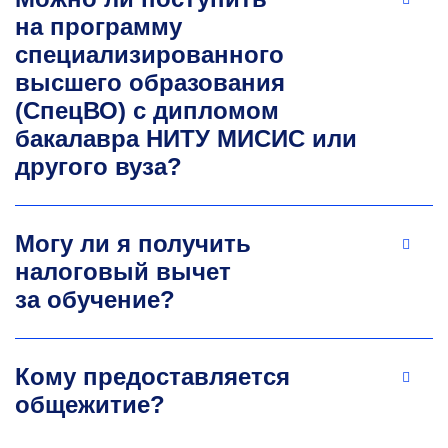
профессиональной подготовки,
на программу
переподготовки и повышения квалификации
специализированного
персонала для организаций угольной
высшего образования
промышленности. Научные интересы:
социально-экономическое развитие
(СпецВО) с дипломом
промышленных регионов и предприятий;
бакалавра НИТУ МИСИС или
устойчивое развитие социо-эколого-
другого вуза?
экономических систем; рациональное
природопользование.
Stoyanova.ia@misis.ru
Могу ли я получить
налоговый вычет
за обучение?
Кому предоставляется
общежитие?
Сергей Борисович