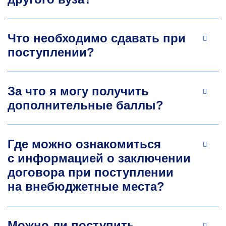
Что необходимо сдавать при
поступлении?
Инна Анатольевна Стоянова
За что я могу получить
Д.э.н., профессор кафедры промышленного
дополнительные баллы?
менеджмента, директор Центра
стратегического менеджмента и конъюнктуры
сырьевых рынков Горного института
Где можно ознакомиться
Директор Центра стратегического
с информацией о заключении
менеджмента и конъюнктуры сырьевых
рынков Горного института НИТУ МИСИС. Член
договора при поступлении
экспертной комиссии Отделения наук о земле
на внебюджетные места?
РАН по научно-технической экспертизе
недропользования. Член рабочей группы
МИНЭНЕРГО России по вопросам
Можно ли поступить
совершенствования системы