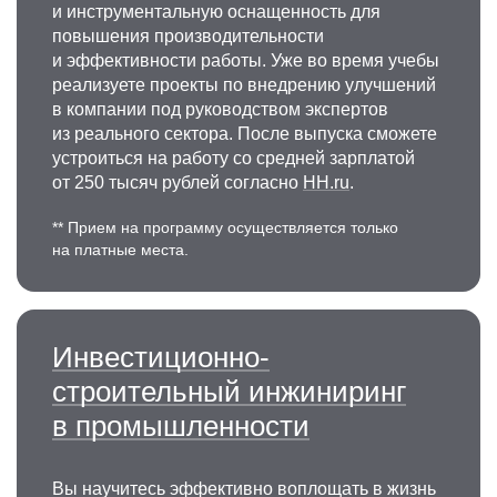
договорная работа в строительстве»
и инструментальную оснащенность для
повышения производительности
sborshchikov.sb@misis.ru
и эффективности работы. Уже во время учебы
реализуете проекты по внедрению улучшений
в компании под руководством экспертов
из реального сектора. После выпуска сможете
устроиться на работу со средней зарплатой
от 250 тысяч рублей согласно
HH.ru
.
** Прием на программу осуществляется только
на платные места.
Инвестиционно-
строительный инжиниринг
в промышленности
Вы научитесь эффективно воплощать в жизнь