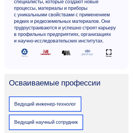
специалисты, которые создают новые
22.00.00 «Технологии материалов»
процессы, материалы и приборы
+7 495 638-46-74
с уникальными свойствами с применением
bojko06@mail.ru
редких и редкоземельных материалов. Они
трудоустраиваются и успешно строят карьеру
в профильных предприятиях, организациях
и научно-исследовательских институтах.
Сергей Сергеевич Киров
Осваиваемые профессии
К.т.н., доцент
кафедры цветных металлов
и золота
Ведущий инженер-технолог
Область научных интересов: моделирование
и автоматизация технологических процессов,
исследование процессов и технологии
Ведущий научный сотрудник
производства алюминия.