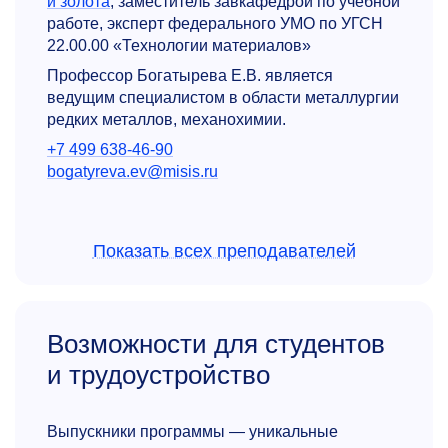
и золота
, заместитель завкафедрой по учебной
работе, эксперт федерального УМО по УГСН
22.00.00 «Технологии материалов»
Профессор Богатырева Е.В. является
ведущим специалистом в области металлургии
редких металлов, механохимии.
+7 499 638-46-90
bogatyreva.ev@misis.ru
Показать всех преподавателей
Возможности для студентов
и трудоустройство
Галина Геннадьевна Божко
К.т.н., доцент
кафедры цветных металлов
Выпускники программы — уникальные
и золота
, член федерального УМО по УГСН