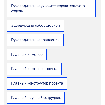
+7 495 955-01-43
Руководитель научно-исследовательского
kirov.ss@misis.ru
отдела
Заведующий лабораторией
Руководитель направления
Главный инженер
Елена Сергеевна Васильева
К.т.н., доцент
кафедры цветных металлов
Главный инженер проекта
и золота
Область научных интересов: металлургия
Главный конструктор проекта
легких металлов, электролиз расплавов
и растворов.
e.kondratieva@misis.ru
Главный научный сотрудник