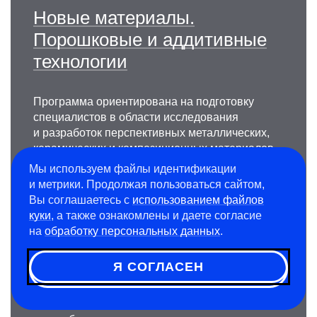
Новые материалы.
Порошковые и аддитивные
технологии
Программа ориентирована на подготовку
специалистов в области исследования
и разработок перспективных металлических,
керамических и композиционных материалов
и покрытий для авиационно-космической,
Мы используем файлы идентификации
атомной промышленности и медицины.
и метрики. Продолжая пользоваться сайтом,
Студенты изучают основы и проблемы
Вы соглашаетесь с
использованием файлов
материаловедения, высокотемпературного
куки
, а также ознакомлены и даете согласие
синтеза уникальных сплавов, 3D-
на
обработку персональных данных
.
моделирования для технологий селективного
лазерного сплавления и автоматизированные
Я СОГЛАСЕН
процессы производства. Выпускники
программы востребованы в различных
отраслях промышленности России