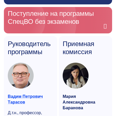
Поступление на программы
СпецВО без экзаменов
Руководитель
Приемная
программы
комиссия
Вадим Петрович
Мария
Тарасов
Александровна
Баранова
Д.т.н., профессор,