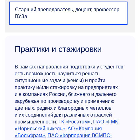
Старший преподаватель, доцент, профессор
ВУЗа
Практики и стажировки
Сергей Валентинович
Быстров
В рамках направления подготовки у студентов
есть возможность научиться решать
К.т.н., старший преподаватель
кафедры
ситуационные задачи (кейсы) и пройти
цветных металлов и золота
практику и/или стажировку на предприятиях
Область научных интересов: пирометаллургия
и в компаниях России, ближнего и дальнего
тяжелых цветных металлов, теория
зарубежья по производству и применению
и технология процессов
цветных, редких и благородных металлов
+7 499 236-40-68
и их соединений для различных отраслей
bystrov.sv@misis.ru
промышленности:
ГК «Росатом»
,
ПАО «ГМК
«Норильский никель»
,
АО «Компания
«Вольфрам»
,
ПАО «Корпорация ВСМПО-