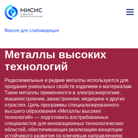
Лич
ны
Версия для слабовидящих
й
каб
НИТУ МИСИС
Поступающим
Условия приема
Магистратура и специализированное вы
Образовательные программы
Металлургия (Институт т
Металлы высоких
ине
т
Металлы высоких
технологий
Редкоземельные и редкие металлы используются для
придания уникальных свойств изделиям и материалам.
Такие металлы применяются в электроэнергетике,
машиностроении, авиастроении, медицине и других
отраслях. Цель программы специализированного
высшего образования «Металлы высоких
технологий» — подготовить востребованных
специалистов для инновационных технологических
областей, обеспечивающих реализацию концепции
устойчивого развития по ключевым направлениям: