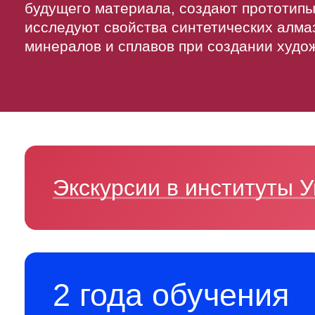
будущего материала, создают прототипы
исследуют свойства синтетических алма
минералов и сплавов при создании худо
Экскурсии в институты
2 года обучения