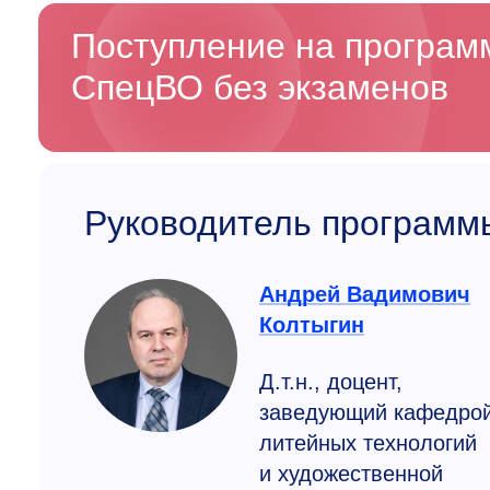
Поступление на програ
СпецВО без экзаменов
Руководитель программ
Андрей Вадимович
Колтыгин
Д.т.н., доцент,
заведующий кафедро
литейных технологий
и художественной