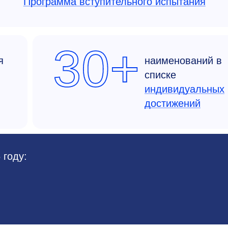
Программа вступительного испытания
30+
я
наименований в
списке
индивидуальных
достижений
 году: