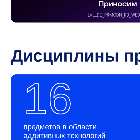
Дисциплины п
16
предметов в области
аддитивных технологий