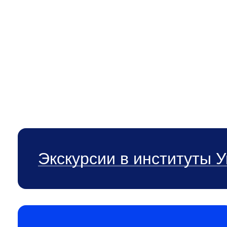
среду, участвуют в конкурсах и стажиро
резидентов «Сколково».
ЗАДАТЬ ВОПРОС
Экскурсии в институты