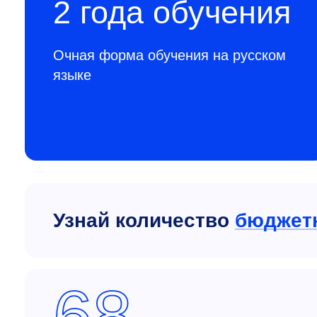
2 года обучения
Очная форма обучения на русском
языке
Узнай количество
бюджет
68