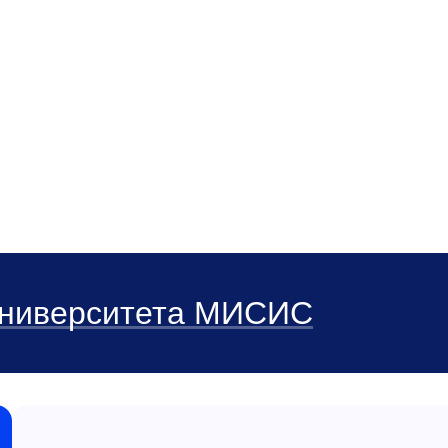
вках от компаний «Росатом» и «Ростех», а т
 Университета МИСИС