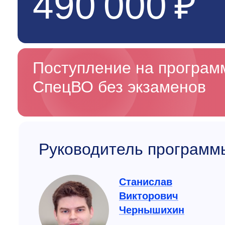
490 000 ₽
Поступление на програ
СпецВО без экзаменов
Руководитель программ
Станислав
Викторович
Чернышихин