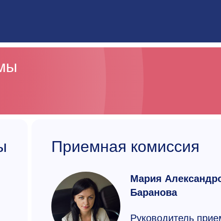
ммы
ы
Приемная комиссия
Мария Александр
Баранова
Руководитель прие