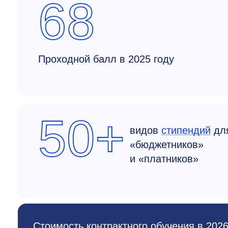
68
Проходной балл в 2025 году
50+
видов
стипендий
дл
«бюджетников»
и «платников»
Стоимость контрактного обучения в 2026