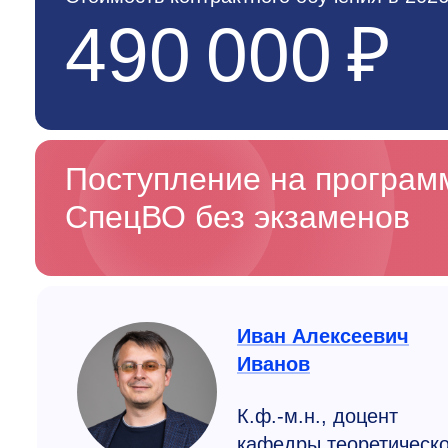
490 000 ₽
Поступление на програ
СпецВО без экзаменов
Иван Алексеевич
Иванов
К.ф.-м.н., доцент
кафедры теоретическ