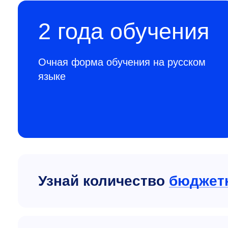
2 года обучения
Очная форма обучения на русском
языке
Узнай количество
бюджет