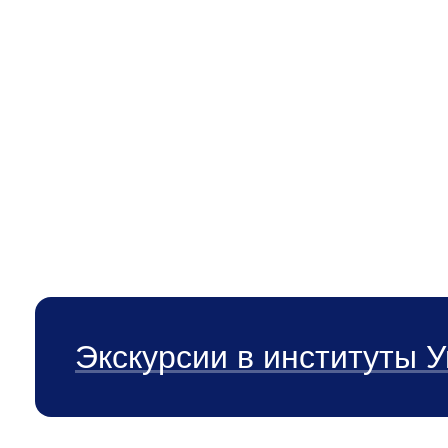
исследователей физико-химических про
решения при производстве металлопродук
Программа реализуется совместно с инд
инженерной школы «Материаловедение, 
ЗАДАТЬ ВОПРОС
Экскурсии в институты