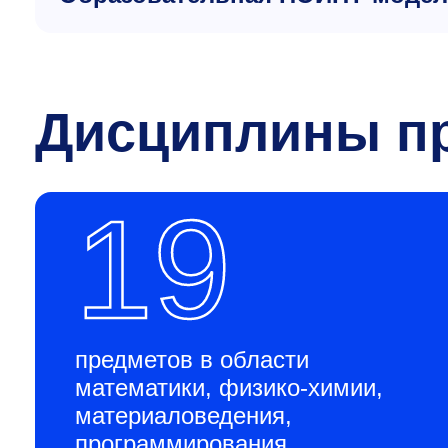
Дисциплины п
19
предметов в области
математики, физико-химии,
материаловедения,
программирования,