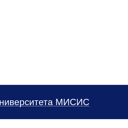
цессов с новым мировоззрением, способных
ции, в том числе изделий и заготовок для 
устриальным партнером (госкорпорацией «Р
аддитивные и сквозные технологии» (ПИШ 
 Университета МИСИС