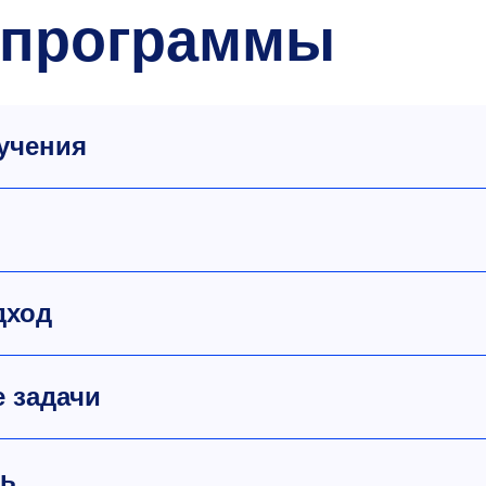
 программы
учения
дход
 задачи
ль