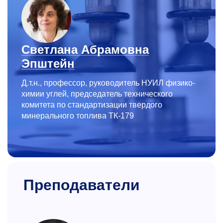
Светлана Абрамовна
Эпштейн
Д.т.н., профессор, руководитель НУИЛ физико-
химии углей, председатель технического
комитета по стандартизации твердого
минерального топлива ТК-179
Преподаватели