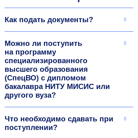
разработчиков природоохранных технологий
и экологических инициатив. Ведущий
Как подать документы?
российский эксперт в области общественной
и правовой оценки экологической
деятельности промышленных предприятий
и муниципальных образований.
Можно ли поступить
+7 499 230-25-56
на программу
специализированного
высшего образования
(СпецВО) с дипломом
бакалавра НИТУ МИСИС или
другого вуза?
Алексей Юрьевич
Что необходимо сдавать при
Книжников
поступлении?
Эксперт по экологической ответственности