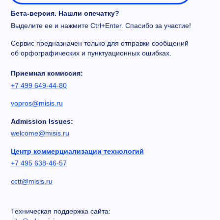
Бета-версия. Нашли опечатку?
Выделите ее и нажмите Ctrl+Enter. Спасибо за участие!
Сервис предназначен только для отправки сообщений
Иван Васильевич Петров
об орфографических и пунктуационных ошибках.
Д.э.н., профессор
Приемная комиссия:
Член общественного совета Министерства
+7 499 649-44-80
РФ по развитию Дальнего Востока и Арктики.
Первый заместитель декана Факультета
vopros@misis.ru
экономики и бизнеса Финансового
Admission Issues:
университета при Правительстве РФ. Ведущий
welcome@misis.ru
специалист в области экономического
и нормативно-правового регулирования
Центр коммерциализации технологий
природопользования, разработки программ
+7 495 638-46-57
развития промышленных предприятий.
cctt@misis.ru
Техническая поддержка сайта: