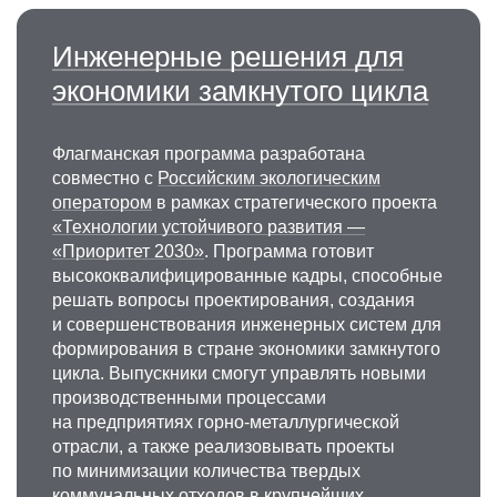
и экологии горного производства горного
института НИТУ МИСИС, заместитель
Инженерные решения для
председателя СОПС ВАВТ
Минэкономразвития России, заместитель
экономики замкнутого цикла
председателя Общественного совета при
Минприроды России, советник директора
ВНИИ Экология
Флагманская программа разработана
совместно с
Российским экологическим
Заместитель председателя Общественного
оператором
в рамках стратегического проекта
Совета при Минприроды России, независимый
«Технологии устойчивого развития —
федеральный эксперт Счетной Палаты РФ,
«Приоритет 2030»
. Программа готовит
независимый федеральный эксперт
высококвалифицированные кадры, способные
Министерства природных ресурсов и экологии
решать вопросы проектирования, создания
Российской Федерации, независимый
и совершенствования инженерных систем для
федеральный эксперт Федеральной службе
формирования в стране экономики замкнутого
по гидрометеорологии и мониторингу
цикла. Выпускники смогут управлять новыми
окружающей среды
производственными процессами
на предприятиях горно-металлургической
отрасли, а также реализовывать проекты
по минимизации количества твердых
коммунальных отходов в крупнейших