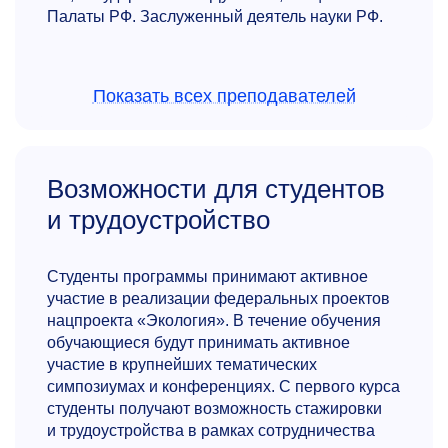
Палаты РФ. Заслуженный деятель науки РФ.
Показать всех преподавателей
Возможности для студентов
и трудоустройство
Андрей Игоревич Воронин
К.ф.-м.н., проректор по образованию, директор
Студенты программы принимают активное
Центра стратегических инициатив НИТУ
участие в реализации федеральных проектов
МИСИС
нацпроекта «Экология». В течение обучения
Член координационного совета по делам
обучающиеся будут принимать активное
молодежи в научной и образовательной
участие в крупнейших тематических
сферах Совета при Президенте Российской
симпозиумах и конференциях. С первого курса
Федерации по науке и образованию. Ведущий
студенты получают возможность стажировки
эксперт в России по популяризации науки.
и трудоустройства в рамках сотрудничества