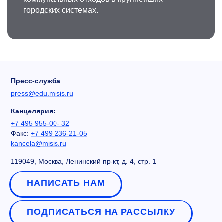
городских системах.
Андрей Яковлевич Травянов
К.т.н., директор
Института технологий
, доцент
Пресс-служба
кафедры энергоэффек­тивных и ресурсосбере­
press@edu.misis.ru
гающих промышленных технологий
Ведущий специалист России по логистике
Канцелярия:
технологических процессов и производств,
+7 495 955-00- 32
рециклингу на металлургических
Факс:
+7 499 236-21-05
производствах, аддитивным технологиям.
kancela@misis.ru
+7 499 236-88-45
119049, Москва, Ленинский пр-кт, д. 4, стр. 1
trav@misis.ru
НАПИСАТЬ НАМ
ПОДПИСАТЬСЯ НА РАССЫЛКУ