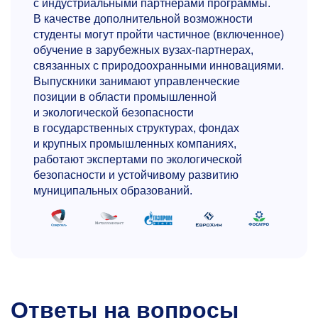
с индустриальными партнерами программы.
voronin@misis.ru
В качестве дополнительной возможности
студенты могут пройти частичное (включенное)
обучение в зарубежных вузах-партнерах,
связанных с природоохранными инновациями.
Выпускники занимают управленческие
позиции в области промышленной
и экологической безопасности
в государственных структурах, фондах
и крупных промышленных компаниях,
Александр Евгеньевич
работают экспертами по экологической
Закондырин
безопасности и устойчивому развитию
муниципальных образований.
Д.э.н., к.ю.н., доцент кафедры безопасности
и экологии горного производства горного
института НИТУ МИСИС, председатель
Общественного совета при Минприроды
России, член Комиссии по формированию
кадрового потенциала Минприроды России,
и.о. директора ФГБУ «ВНИИ Экология»
Ответы на вопросы
Генеральный директор ассоциации