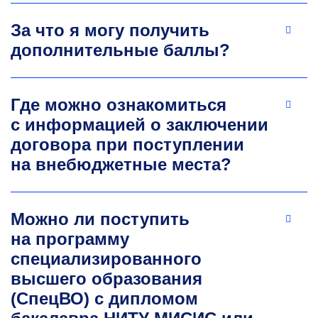
бизнеса
Ведущий специалист в России
За что я могу получить
по выстраиванию стратегий устойчивого
дополнительные баллы?
развития и социальной ответственности
промышленных компаний, во взаимодействии
с природоохранными организациями.
Где можно ознакомиться
с информацией о заключении
договора при поступлении
на внебюджетные места?
Можно ли поступить
Константин Сергеевич
на программу
Коликов
специализированного
высшего образования
Д.т.н., доцент, заведующий
кафедрой
(СпецВО) с дипломом
безопасности и экологии горного производства