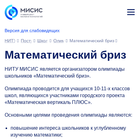
Лич
ны
Версия для слабовидящих
й
каб
НИТУ МИСИС
Поступающим
Школьникам
Олимпиады и конкурсы
Математический бриз
ине
т
Математический бриз
НИТУ МИСИС является организатором олимпиады
школьников «Математический бриз».
Олимпиада проводится для учащихся 10-11-х классов
школ, являющихся участниками городского проекта
«Математическая вертикаль ПЛЮС».
Основными целями проведения олимпиады являются:
повышение интереса школьников к углубленному
изучению математики;