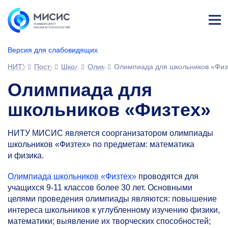
Лич
ны
Версия для слабовидящих
й
каб
НИТУ МИСИС
Поступающим
Школьникам
Олимпиады и конкурсы
Олимпиада для школьников «Физ
ине
т
Олимпиада для
школьников «Физтех»
НИТУ МИСИС является соорганизатором олимпиады
школьников «Физтех» по предметам: математика
и физика.
Олимпиада школьников «Физтех»
проводятся для
учащихся
9-11
классов более 30 лет. Основными
целями проведения олимпиады являются: повышение
интереса школьников к углубленному изучению физики,
математики; выявление их творческих способностей;