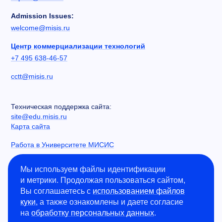
Admission Issues:
welcome@misis.ru
Центр коммерциализации технологий
+7 495 638-46-57
cctt@misis.ru
Техническая поддержка сайта:
site@edu.misis.ru
Карта сайта
Работа в Университете МИСИС
Сведения об образовательной организации
Мы используем файлы идентификации
и метрики. Продолжая пользоваться сайтом,
Информация о закупках
Вы соглашаетесь с
использованием файлов
Противодействие коррупции
куки
, а также ознакомлены и даете согласие
Политика конфиденциальности
на
обработку персональных данных
.