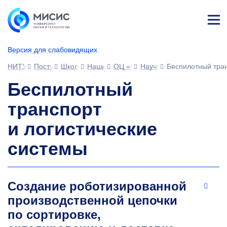
Лич
ны
Версия для слабовидящих
й
каб
НИТУ МИСИС
Поступающим
Школьникам
Наши партнеры
ОЦ «Сириус»
Научно-технологическая
Беспилотный тран
ине
т
Беспилотный
транспорт
и логистические
системы
Создание роботизированной
производственной цепочки
по сортировке,