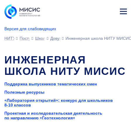
Лич
ны
Версия для слабовидящих
й
каб
НИТУ МИСИС
Поступающим
Школьникам
Довузовская подготовка
Инженерная школа НИТУ МИСИ
ине
т
ИНЖЕНЕРНАЯ
ШКОЛА НИТУ МИСИС
Поддержка выпускников тематических смен
Полезные ресурсы
«Лаборатория открытий»: конкурс для школьников
8-10
классов
Проектная и исследовательская деятельность
по направлению «Геотехнология»