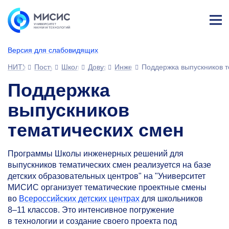
Лич
ны
Версия для слабовидящих
й
каб
НИТУ МИСИС
Поступающим
Школьникам
Довузовская подготовка
Инженерная школа НИТУ МИСИ
Поддержка выпускников т
ине
т
Поддержка
выпускников
тематических смен
Программы Школы инженерных решений для
выпускников тематических смен реализуется на базе
детских образовательных центров" на "Университет
МИСИС организует тематические проектные смены
во
Всероссийских детских центрах
для школьников
8–11 классов.
Это интенсивное погружение
в технологии и создание своего проекта под