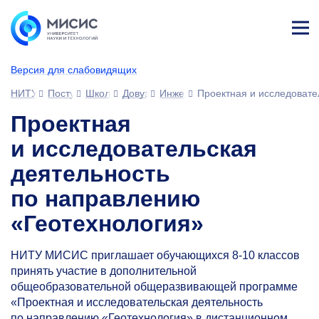
Лич
ны
Версия для слабовидящих
й
каб
НИТУ МИСИС
Поступающим
Школьникам
Довузовская подготовка
Инженерная школа НИТУ МИСИ
Проектная и исследовате
ине
т
Проектная
и исследовательская
деятельность
по направлению
«Геотехнология»
НИТУ МИСИС приглашает обучающихся
8-10
классов
принять участие в дополнительной
общеобразовательной общеразвивающей программе
«Проектная и исследовательская деятельность
по направлению «Геотехнология» в дистанционном