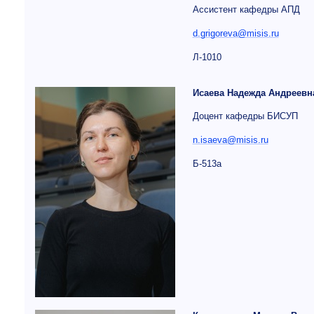
Ассистент кафедры АПД
d.grigoreva@misis.ru
Л-1010
Исаева Надежда Андреевн
Доцент кафедры БИСУП
n.isaeva@misis.ru
Б-513а