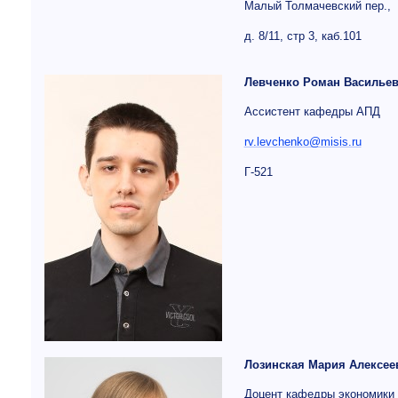
Малый Толмачевский пер.,
д. 8/11, стр 3, каб.101
Левченко Роман Василье
Ассистент кафедры АПД
rv.levchenko@misis.ru
Г-521
Лозинская Мария Алексее
Доцент кафедры экономики