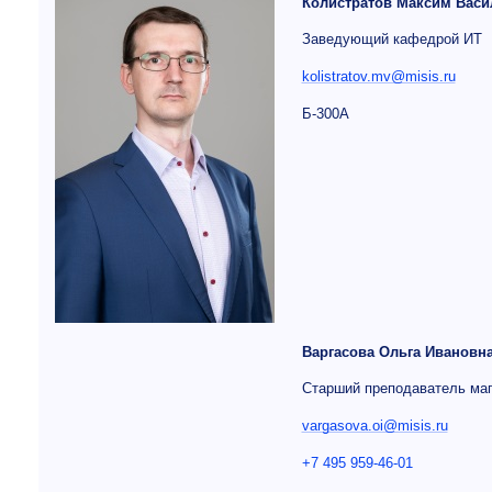
Колистратов Максим Васи
Заведующий кафедрой ИТ
kolistratov.mv@misis.ru
Б-300А
Варгасова Ольга Ивановн
Старший преподаватель ма
vargasova.oi@misis.ru
+7 495 959-46-01