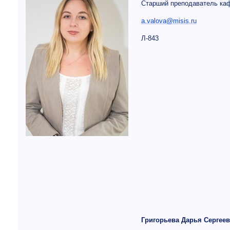
Старший преподаватель ка
a.valova@misis.ru
Л-843
Григорьева Дарья Сергее