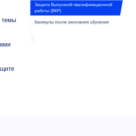
Защита Выпускной квалификационной
работы (ВКР)
 темы
Каникулы после окончания обучения
рами
ащите