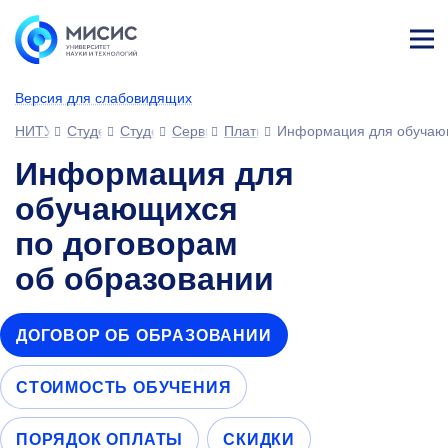
Лич
ны
Версия для слабовидящих
й
каб
НИТУ МИСИС
Студентам
Студенческий офис
Сервисы для обучающихся
Платное обучение
Информация для обучающ
ине
т
Информация для
обучающихся
по договорам
об образовании
ДОГОВОР ОБ ОБРАЗОВАНИИ
СТОИМОСТЬ ОБУЧЕНИЯ
ПОРЯДОК ОПЛАТЫ
СКИДКИ