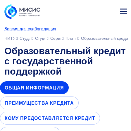
Лич
ны
Версия для слабовидящих
й
каб
НИТУ МИСИС
Студентам
Студенческий офис
Сервисы для обучающихся
Платное обучение
Образовательный кредит 
ине
т
Образовательный кредит
с государственной
поддержкой
ОБЩАЯ ИНФОРМАЦИЯ
ПРЕИМУЩЕСТВА КРЕДИТА
КОМУ ПРЕДОСТАВЛЯЕТСЯ КРЕДИТ