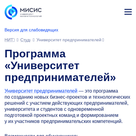
Лич
ны
Версия для слабовидящих
й
каб
НИТУ МИСИС
Студентам
Университет предпринимателей
ине
т
Программа
«Университет
предпринимателей»
Университет предпринимателей
— это программа
по созданию новых бизнес-проектов и технологических
решений c участием действующих предпринимателей,
университета и студентов с одновременной
подготовкой проектных команд и формированием
у их участников предпринимательских компетенций.