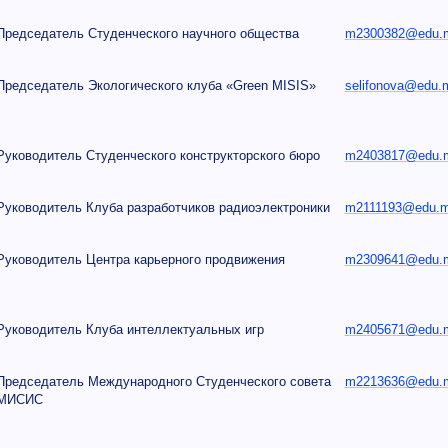
Председатель Студенческого научного общества
m2300382@edu.mi
Председатель Экологического клуба «Green MISIS»
selifonova@edu.m
Руководитель Студенческого конструкторского бюро
m2403817@edu.mi
Руководитель Клуба разработчиков радиоэлектроники
m2111193@edu.mi
Руководитель Центра карьерного продвижения
m2309641@edu.mi
Руководитель Клуба интеллектуальных игр
m2405671@edu.mi
Председатель Международного Студенческого совета
m2213636@edu.mi
МИСИС