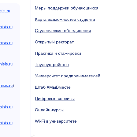
Меры поддержки обучающихся
sis.ru
Карта возможностей студента
sis.ru
Студенческие объединения
Открытый ректорат
sis.ru
Практики и стажировки
sis.ru
Трудоустройство
Университет предпринимателей
sis.ru
)
Штаб #МыВместе
Цифровые сервисы
sis.ru
Онлайн-курсы
Wi-Fi в университете
sis.ru