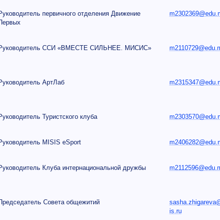
Руководитель первичного отделения Движение
m2302369@edu.mi
Первых
Руководитель ССИ «ВМЕСТЕ СИЛЬНЕЕ. МИСИС»
m2110729@edu.mi
Руководитель АртЛаб
m2315347@edu.mi
Руководитель Туристского клуба
m2303570@edu.mi
Руководитель MISIS eSport
m2406282@edu.mi
Руководитель Клуба интернациональной дружбы
m2112596@edu.mi
Председатель Совета общежитий
sasha.zhigareva
is.ru