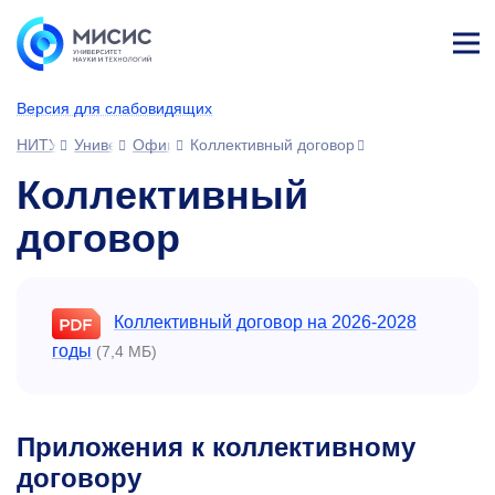
Лич
ны
Версия для слабовидящих
й
каб
НИТУ МИСИС
Университет
Официальные документы
Коллективный договор
ине
т
Коллективный
договор
Коллективный договор на
2026-2028
годы
(7,4 МБ)
Приложения к коллективному
договору