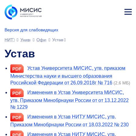
Лич
ны
Версия для слабовидящих
й
каб
НИТУ МИСИС
Университет
Официальные документы
Устав
ине
т
Устав
Устав Университета МИСИС, утв. приказом
Министерства науки и высшего образования
Российской Федерации от 26.09.2018г № 716
(2,6 МБ)
Изменения в Устав Университета МИСИС,
утв. Приказом Минобрнауки России от от 13.12.2022
№ 1229
Изменения в Устав НИТУ МИСИС, утв.
Приказом Минобрнауки России от 18.03.2022 № 230
Изменения в Устав НИТУ МИСИС, утв.