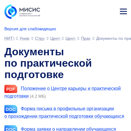
Лич
ны
Версия для слабовидящих
й
каб
НИТУ МИСИС
Университет
Структура университета
Центры
Центр карьеры и практической по
Практики и стажировки
Документы по пра
ине
т
Документы
по практической
подготовке
Положение о Центре карьеры и практической
подготовки
(4,2 МБ)
Форма письма в профильные организации
о прохождении практической подготовки обучающихся
Форма заявки о направлении обучающихся