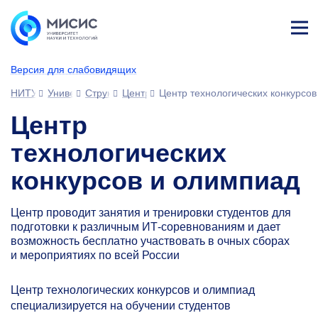
Лич
ны
Версия для слабовидящих
й
каб
НИТУ МИСИС
Университет
Структура университета
Центры
Центр технологических конкурсо
ине
т
Центр
технологических
конкурсов и олимпиад
Центр проводит занятия и тренировки студентов для
подготовки к различным ИТ-соревнованиям и дает
возможность бесплатно участвовать в очных сборах
и мероприятиях по всей России
Центр технологических конкурсов и олимпиад
специализируется на обучении студентов