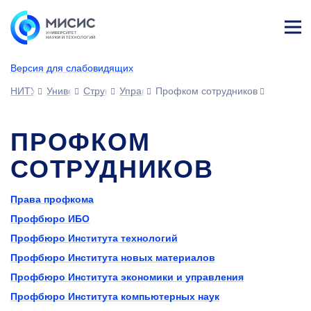
Лич
ны
Версия для слабовидящих
й
каб
НИТУ МИСИС
Университет
Структура университета
Управления
Профком сотрудников
ине
т
ПРОФКОМ
СОТРУДНИКОВ
Права профкома
Профбюро ИБО
Профбюро Института технологий
Профбюро Института новых материалов
Профбюро Института экономики и управления
Профбюро Института компьютерных наук