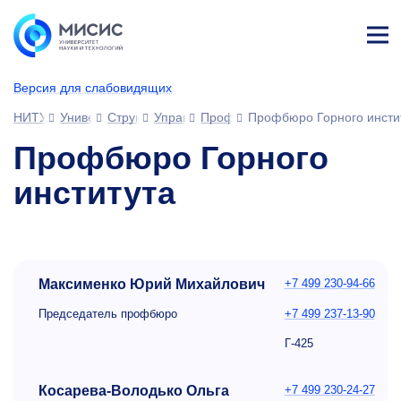
Лич
ны
Версия для слабовидящих
й
каб
НИТУ МИСИС
Университет
Структура университета
Управления
Профком сотрудников
Профбюро Горного инсти
ине
т
Профбюро Горного
института
Максименко Юрий Михайлович
+7 499 230-94-66
+7 499 237-13-90
Председатель профбюро
Г-425
Косарева-Володько Ольга
+7 499 230-24-27