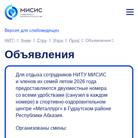
Лич
ны
Версия для слабовидящих
й
каб
НИТУ МИСИС
Университет
Структура университета
Управления
Профком сотрудников
Объявления
ине
т
Объявления
Для отдыха сотрудников НИТУ МИСИС
и членов их семей летом 2026 года
предоставляются двухместные номера
со всеми удобствами (санузел в каждом
номере) в спортивно-оздоровительном
центре «Металлург» в Гудаутском районе
Республики Абхазия.
Организованы смены: