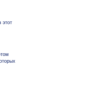
 этот
этом
которых