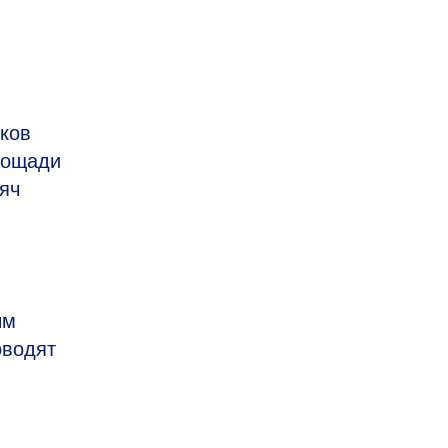
ков
лощади
яч
ым
оводят