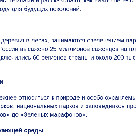
ми темпами и рассказывают, как важно беречь
воду для будущих поколений.
 деревья в лесах, занимаются озеленением пар
в России высажено 25 миллионов саженцев на п
дключились 60 регионов страны и около 200 тыс
и
ежнее относиться к природе и особо охраняем
рков, национальных парков и заповедников пр
ов» до «Зеленых марафонов».
ужающей среды