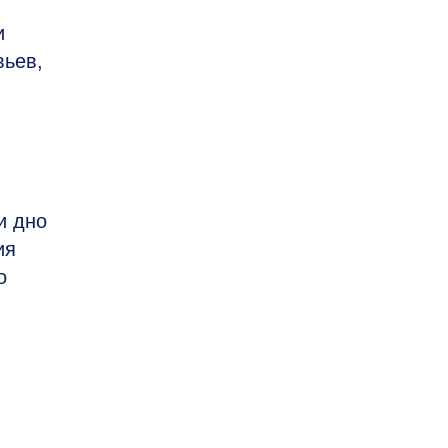
и
вьев,
и дно
ия
о