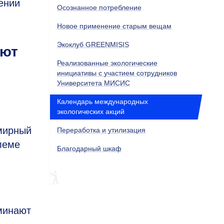
ении
Осознанное потребление
Новое применение старым вещам
Экоклуб GREENMISIS
ают
Реализованные экологические
инициативы с участием сотрудников
Университета МИСИС
Календарь международных
экологических акций
мирный
Переработка и утилизация
леме
Благодарный шкаф
минают