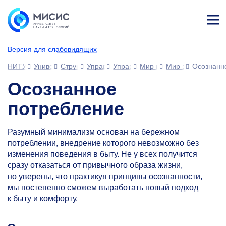
Лич
ны
Версия для слабовидящих
й
каб
НИТУ МИСИС
Университет
Структура университета
Управления
Управление развития человеческ
Мир возможностей МИС
Мир защиты окр
Осознанн
ине
т
Осознанное
потребление
Разумный минимализм основан на бережном
потреблении, внедрение которого невозможно без
изменения поведения в быту. Не у всех получится
сразу отказаться от привычного образа жизни,
но уверены, что практикуя принципы осознанности,
мы постепенно сможем выработать новый подход
к быту и комфорту.