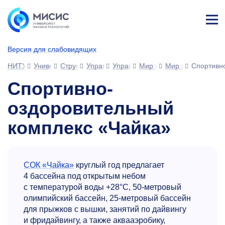
Лич
ны
Версия для слабовидящих
й
каб
НИТУ МИСИС
Университет
Структура университета
Управления
Управление развития человеческ
Мир возможностей МИС
Мир здоровья и к
Спортивн
ине
т
Спортивно-
оздоровительный
комплекс «Чайка»
СОК «Чайка»
круглый год предлагает
4 бассейна под открытым небом
с температурой воды +28°С,
50-метровый
олимпийский бассейн,
25-метровый
бассейн
для прыжков с вышки, занятий по дайвингу
и фридайвингу, а также аквааэробику,