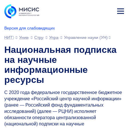
Лич
ны
Версия для слабовидящих
й
каб
НИТУ МИСИС
Университет
Структура университета
Управления
Управление науки (УН)
ине
т
Национальная подписка
на научные
информационные
ресурсы
С 2020 года федеральное государственное бюджетное
учреждение «Российский центр научной информации»
(ранее — Российский фонд фундаментальных
исследований) (далее — РЦНИ) исполняет
обязанности оператора централизованной
(национальной) подписки на научные