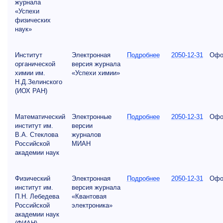
журнала
«Успехи
физических
наук»
Институт
Электронная
Подробнее
2050-12-31
Офо
органической
версия журнала
химии им.
«Успехи химии»
Н.Д.Зелинского
(ИОХ РАН)
Математический
Электронные
Подробнее
2050-12-31
Офо
институт им.
версии
В.А. Стеклова
журналов
Российской
МИАН
академии наук
Физический
Электронная
Подробнее
2050-12-31
Офо
институт им.
версия журнала
П.Н. Лебедева
«Квантовая
Российской
электроника»
академии наук