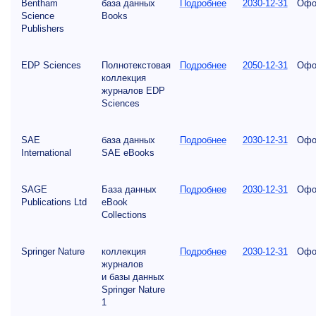
Bentham
база данных
Подробнее
2030-12-31
Офо
Science
Books
Publishers
EDP Sciences
Полнотекстовая
Подробнее
2050-12-31
Офо
коллекция
журналов EDP
Sciences
SAE
база данных
Подробнее
2030-12-31
Офо
International
SAE eBooks
SAGE
База данных
Подробнее
2030-12-31
Офо
Publications Ltd
eBook
Collections
Springer Nature
коллекция
Подробнее
2030-12-31
Офо
журналов
и базы данных
Springer Nature
1