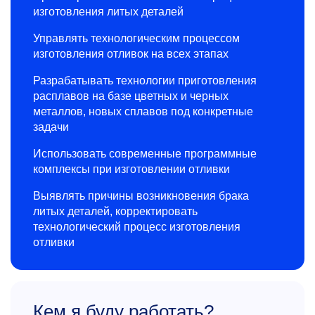
изготовления литых деталей
Управлять технологическим процессом
изготовления отливок на всех этапах
Разрабатывать технологии приготовления
расплавов на базе цветных и черных
металлов, новых сплавов под конкретные
задачи
Использовать современные программные
комплексы при изготовлении отливки
Выявлять причины возникновения брака
литых деталей, корректировать
технологический процесс изготовления
отливки
Кем я буду работать?