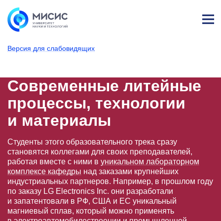
Лич
ны
Версия для слабовидящих
й
каб
НИТУ МИСИС
Поступающим
Условия приема
Базовое высшее образование
Направления подготовки
Металлургия
Современные лит
ине
т
Современные литейные
процессы, технологии
и материалы
Студенты этого образовательного трека сразу
становятся коллегами для своих преподавателей,
работая вместе с ними в
уникальном лабораторном
комплексе кафедры
над заказами крупнейших
индустриальных партнеров. Например, в прошлом году
по заказу LG Electronics Inc. они разработали
и запатентовали в РФ, США и ЕС уникальный
магниевый сплав, который можно применять
в электроавтомобилестроении и промышленной