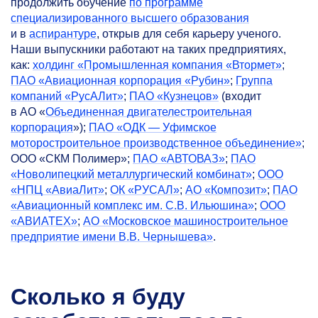
продолжить обучение
по программе
специализированного высшего образования
и в
аспирантуре
, открыв для себя карьеру ученого.
Наши выпускники работают на таких предприятиях,
как:
холдинг «Промышленная компания «Втормет»
;
ПАО «Авиационная корпорация «Рубин»
;
Группа
компаний «РусАЛит»
;
ПАО «Кузнецов»
(входит
в АО «
Объединенная двигателестроительная
корпорация
»);
ПАО «ОДК — Уфимское
моторостроительное производственное объединение»
;
ООО «СКМ Полимер»;
ПАО «АВТОВАЗ»
;
ПАО
«Новолипецкий металлургический комбинат»
;
ООО
«НПЦ «АвиаЛит»
;
ОК «РУСАЛ»
;
АО «Композит»
;
ПАО
«Авиационный комплекс им. С.В. Ильюшина»
;
ООО
«АВИАТЕХ»
;
АО «Московское машиностроительное
предприятие имени В.В. Чернышева»
.
Сколько я буду