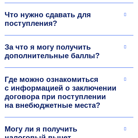
Что нужно сдавать для
поступления?
За что я могу получить
Станислав Анатольевич
дополнительные баллы?
Таволжанский
К.т.н., доцент
кафедры ЛТиХОМ
, заместитель
Где можно ознакомиться
генерального директора по развитию ООО
с информацией о заключении
«АЛАРМ»
договора при поступлении
Окончил Московский государственный
институт стали и сплавов (технологический
на внебюджетные места?
университет) с присвоением квалификации
«Инженер» по специальности «Литейное
производство черных и цветных металлов».
Могу ли я получить
Кандидат технических наук. Заместитель
налоговый вычет
генерального директора по развитию ООО