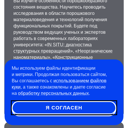
Вы изучите особенности порошкообразного
состояния вещества. Научитесь проводить
исследования в области порошкового
материаловедения и технологий получения
функциональных покрытий. Будете под
руководством ведущих ученых и экспертов
работать в современных лабораториях
университета: «
IN SITU: диагностика
структурных превращений
»,
«Неорганические
наноматериалы»
, «
Конструкционные
керамические наноматериалы
» и других.
Мы используем файлы идентификации
После выпуска сможете руководить
и метрики. Продолжая пользоваться сайтом,
производственным процессом
Вы соглашаетесь с
использованием файлов
и разрабатывать меры по его
куки
, а также ознакомлены и даете согласие
совершенствованию.
на
обработку персональных данных
.
Срок обучения на треке составляет 6 лет.
Я СОГЛАСЕН