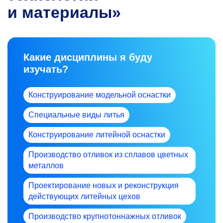
и материалы»
Какие дисциплины я буду
изучать?
Конструирование модельной оснастки
Специальные виды литья
Конструирование литейной оснастки
Производство отливок из сплавов цветных
металлов
Проектирование новых и реконструкция
действующих литейных цехов
Производство крупнотоннажных отливок