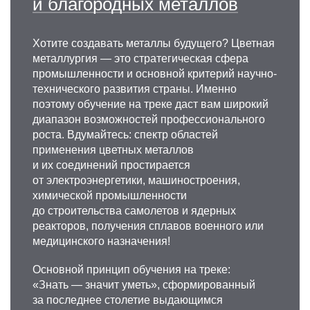
и благородных металлов
churyumov@misis.ru
Хотите создавать металлы будущего? Цветная
металлургия — это стратегическая сфера
промышленности и основной критерий научно-
технического развития страны. Именно
поэтому обучение на треке даст вам широкий
диапазон возможностей профессионального
роста. Вдумайтесь: спектр областей
применения цветных металлов
Игорь Станиславович
и их соединений простирается
Головин
от электроэнергетики, машиностроения,
химической промышленности
Д.ф.-м.н., профессор кафедры
до строительства самолетов и ядерных
металловедения цветных металлов
реакторов, получения сплавов военного или
Научные интересы: неупругость, внутреннее
медицинского назначения!
трение, материаловедение, механическая
спектроскопия, физика, релаксация Снука
Основной принцип обучения на треке:
и Зенера.
«Знать — значит уметь», сформированный
за последнее столетие выдающимся
+7 495 955-01-34