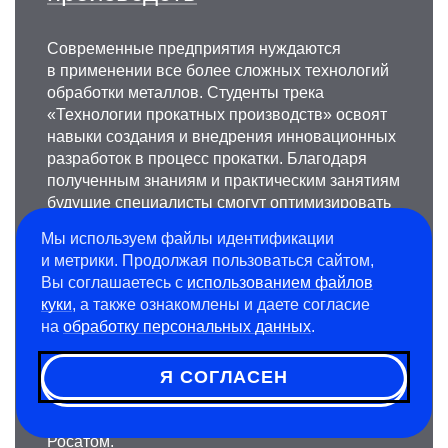
Современные предприятия нуждаются
в применении все более сложных технологий
обработки металлов. Студенты трека
«Технологии прокатных производств» освоят
навыки создания и внедрения инновационных
разработок в процесс прокатки. Благодаря
полученным знаниям и практическим занятиям
будущие специалисты смогут оптимизировать
производство, рационально использовать
Мы используем файлы идентификации
ресурсы и улучшать качество выпускаемой
и метрики. Продолжая пользоваться сайтом,
металлопродукции.
Вы соглашаетесь с
использованием файлов
куки
, а также ознакомлены и даете согласие
Преимущества программы подготовки —
на
обработку персональных данных
.
индивидуальный образовательный трек,
возможность проводить исследования
Я СОГЛАСЕН
на передовом оборудовании и проходить
практики в крупнейших компаниях отрасли,
среди которых Северсталь, Металлоинвест,
Росатом.