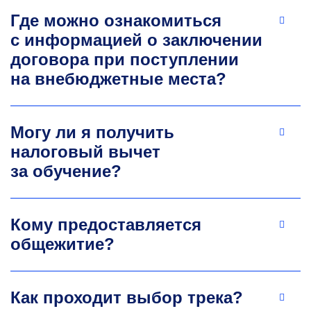
7.
Где можно ознакомиться
Научные интересы: алюминиевые сплавы
с информацией о заключении
и композиционные материалы на их основе.
договора при поступлении
medvedeva.sv@misis.ru
на внебюджетные места?
Могу ли я получить
налоговый вычет
за обучение?
Владимир Викторович
Кому предоставляется
Чеверикин
общежитие?
К.т.н., старший научный сотрудник кафедры
металловедения цветных металлов
Автор более 130 статей (WOS, Scopus), трех
Как проходит выбор трека?
книг, трех патентов. Руководитель 25 научно-