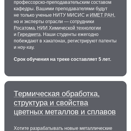
профессорско-преподавательским составом
i.golovin@misis.ru
кафедры. Вашими преподавателями будут
не только ученые НИТУ МИСИС и
ИМЕТ РАН
,
но и эксперты отрасли — сотрудники
Росатома
,
НИИ Химической технологии
и
Гиредмета
. Наши студенты ежегодно
побеждают в хакатонах, регистрируют патенты
и ноу-хау.
Срок обучения на треке составляет 5 лет.
Андрей Игоревич Базлов
К.т.н., доцент кафедры металловедения
цветных металлов
Автор более 130 научных публикаций
Термическая обработка,
в высокорейтинговых изданиях. H-index — 21.
структура и свойства
Руководитель грантов РНФ. Научные
цветных металлов и сплавов
интересы: разработка способов получения
объемных металлических стекол
и функциональных материалов с аморфной
Хотите разрабатывать новые металлические
структурой, изучение их свойств.