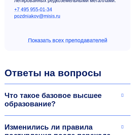
легированных редкоземельными металлами.
+7 495 955-01-34
pozdniakov@misis.ru
Показать всех преподавателей
Ответы на вопросы
Анастасия Владимировна
Михайловская
Что такое базовое высшее
К.т.н., доцент кафедры металловедения
образование?
цветных металлов, зав. лабораторией
«Ультрамелкозернистые металлические
материалы»
Изменились ли правила
Научные интересы: сверхпластичность,
алюминиевые сплавы, титановые сплавы,