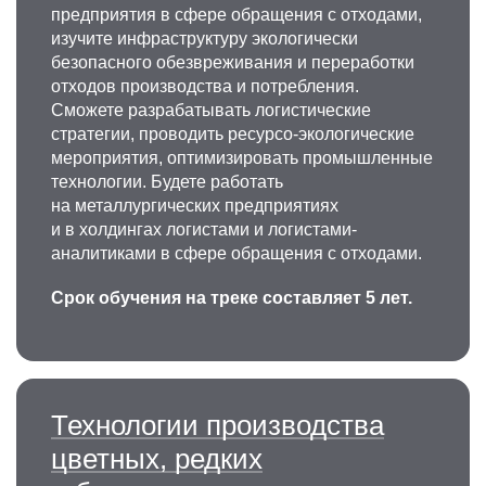
предприятия в сфере обращения с отходами,
изучите инфраструктуру экологически
Александр Юрьевич
безопасного обезвреживания и переработки
Чурюмов
отходов производства и потребления.
Сможете разрабатывать логистические
К.т.н., доцент, с.н.с., доцент кафедры
стратегии, проводить ресурсо-экологические
металловедения цветных металлов
мероприятия, оптимизировать промышленные
технологии. Будете работать
Специалист в области моделирования
на металлургических предприятиях
структуры и свойств материалов
и в холдингах логистами и логистами-
на металлической основе. Руководитель
аналитиками в сфере обращения с отходами.
проектов по моделированию
структурообразования в процессе
Срок обучения на треке составляет 5 лет.
термомеханической обработки сталей
и жаропрочных сплавов. Научные интересы:
исследование свойств алюминиевых сплавов,
объемных металлических стекол,
функциональных материалов на основе
Технологии производства
железа, металломатричных композиционных
материалов и аддитивных технологий.
цветных, редких
+7 495 955-01-34