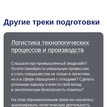
исследовательских работ и четырех
диссертаций на соискание степени кандидата
технических наук. Научные интересы:
Другие треки подготовки
разработка новых материалов, дифракция
обратно рассеянных электронов (EBSD),
микроструктура материалов, аддитивные
технологии, исследование механизмов
структурообразования, фазовых
Логистика технологических
превращений, деформационного поведения,
процессов и производств
термостойкости, механических и физических
свойств материалов.
Слышали про промышленный экодизайн?
+7 495 339-99-00
Хотите приобрести уникальную профессию
v_cheverikin@misis.ru
и стать специалистом не только в логистике,
но и в сфере обращения с отходами? Сделать
успешную карьеру и внести свой вклад
в экологическую безопасность планеты?
На этом образовательном треке вы научитесь
анализировать логистическую деятельность