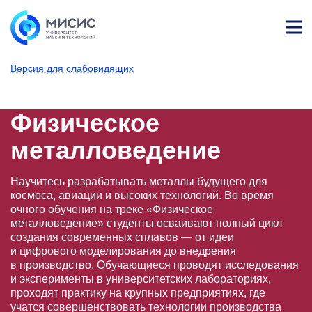
Лич
ны
Версия для слабовидящих
й
каб
НИТУ МИСИС
Поступающим
Условия приема
Базовое высшее образование
Направления подготовки
Металлургия
Физическое мета
ине
т
Физическое
металловедение
Научитесь разрабатывать металлы будущего для
космоса, авиации и высоких технологий. Во время
очного обучения на треке «Физическое
металловедение» студенты осваивают полный цикл
создания современных сплавов — от идеи
и цифрового моделирования до внедрения
в производство. Обучающиеся проводят исследования
и эксперименты в университетских лабораториях,
проходят практику на крупных предприятиях, где
учатся совершенствовать технологии производства