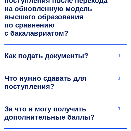
поступления после перехода
рекристаллизация, материаловедение.
на обновленную модель
+7 495 638-44-80
высшего образования
mihaylovskaya@misis.ru
по сравнению
с бакалавриатом?
Как подать документы?
Что нужно сдавать для
Светлана Вячеславна
поступления?
Медведева
К.т.н., доцент кафедры металловедения
За что я могу получить
цветных металлов
дополнительные баллы?
Автор 18 статей в высокорейтинговых
изданиях и двух патентов. Руководитель
научно-исследовательских работ. Н-индекс —