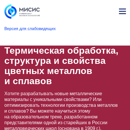
Лич
ны
Версия для слабовидящих
й
каб
НИТУ МИСИС
Поступающим
Условия приема
Базовое высшее образование
Направления подготовки
Металлургия
Термическая обра
ине
т
Термическая обработка,
структура и свойства
цветных металлов
и сплавов
Хотите разрабатывать новые металлические
материалы с уникальными свойствами? Или
оптимизировать технологии производства металлов
и сплавов? Вы можете научиться этому
на образовательном треке, разработанном
представителями одной из старейших в России
металловедческих школ (основана в 1909 г.).