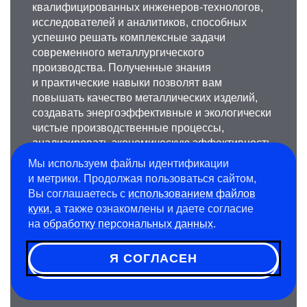
квалифицированных инженеров-технологов,
исследователей и аналитиков, способных
успешно решать комплексные задачи
современного металлургического
производства. Полученные знания
и практические навыки позволят вам
повышать качество металлических изделий,
создавать энергоэффективные и экологически
чистые производственные процессы,
анализировать экономическую эффективность
проектов реконструкции заводов и запуска
Мы используем файлы идентификации
новых производств. Трек построен по модели
и метрики. Продолжая пользоваться сайтом,
базового высшего образования с получением
Вы соглашаетесь с
использованием файлов
квалификации «инженер по технологическому
куки
, а также ознакомлены и даете согласие
проектированию», что позволяет выпускникам
на
обработку персональных данных
.
занимать более высокие позиции без
необходимости поступления на программы
Я СОГЛАСЕН
специализированного высшего образования.
Срок обучения на треке составляет 6 лет.