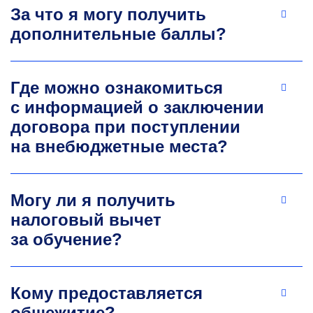
За что я могу получить
дополнительные баллы?
Андрей Владимирович
Поздняков
Где можно ознакомиться
с информацией о заключении
К.т.н., доцент кафедры металловедения
цветных металлов
договора при поступлении
Руководитель проектов РНФ, научный
на внебюджетные места?
руководитель выпускных квалификационных
работ и диссертаций на соискание ученой
степени кандидата технических наук. Автор
Могу ли я получить
более 100 публикаций, включая научные
налоговый вычет
статьи, монографии, учебные пособия,
объекты интеллектуальной собственности.
за обучение?
Научные интересы: исследование
и разработка высокотехнологичных
конкурентоспособных алюминиевых сплавов,
Кому предоставляется
легированных редкоземельными металлами.
общежитие?