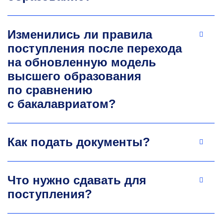
Специалист в области моделирования
структуры и свойств материалов
Изменились ли правила
на металлической основе. Руководитель
поступления после перехода
проектов по моделированию
структурообразования в процессе
на обновленную модель
термомеханической обработки сталей
высшего образования
и жаропрочных сплавов. Научные интересы:
по сравнению
исследование свойств алюминиевых сплавов,
с бакалавриатом?
объемных металлических стекол,
функциональных материалов на основе
железа, металломатричных композиционных
материалов и аддитивных технологий.
Как подать документы?
+7 495 955-01-34
churyumov@misis.ru
Что нужно сдавать для
поступления?