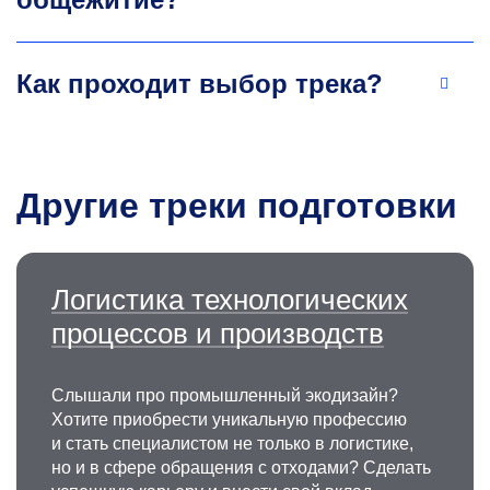
+7 495 955-01-34
pozdniakov@misis.ru
Как проходит выбор трека?
Другие треки подготовки
Логистика технологических
процессов и производств
Слышали про промышленный экодизайн?
Хотите приобрести уникальную профессию
и стать специалистом не только в логистике,
но и в сфере обращения с отходами? Сделать