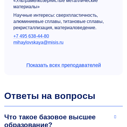
«Ультрамелкозернистые металлические
материалы»
Научные интересы: сверхпластичность,
алюминиевые сплавы, титановые сплавы,
рекристаллизация, материаловедение.
+7 495 638-44-80
mihaylovskaya@misis.ru
Показать всех преподавателей
Ответы на вопросы
Александр Юрьевич
Чурюмов
Что такое базовое высшее
К.т.н., доцент, с.н.с., доцент кафедры
образование?
металловедения цветных металлов