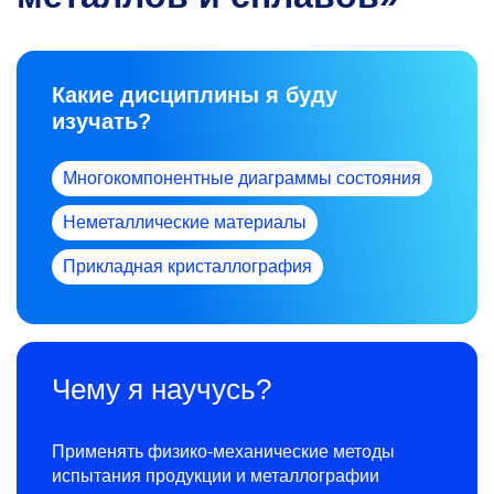
Какие дисциплины я буду
изучать?
Многокомпонентные диаграммы состояния
Неметаллические материалы
Прикладная кристаллография
Чему я научусь?
Применять физико-механические методы
испытания продукции и металлографии