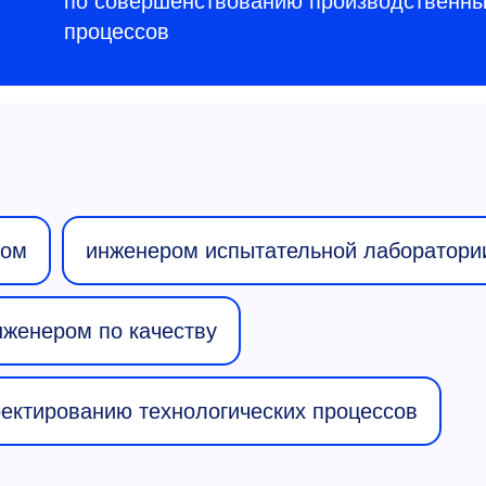
по совершенствованию производственн
процессов
гом
инженером испытательной лаборатори
нженером по качеству
ектированию технологических процессов