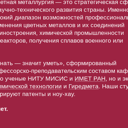
етная металлургия — это стратегическая с
учно-технического развития страны. Именн
рокий диапазон возможностей профессионал
именения цветных металлов и их соединений
шиностроения, химической промышленности
еакторов, получения сплавов военного или
Знать — значит уметь», сформированный
фессорско-преподавательским составом каф
ько ученые НИТУ МИСИС и
ИМЕТ РАН
, но и 
мической технологии
и
Гиредмета
. Наши ст
рируют патенты и ноу-хау.
ет.