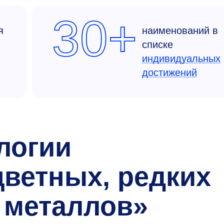
30+
я
наименований в
списке
индивидуальных
достижений
логии
цветных, редких
 металлов»