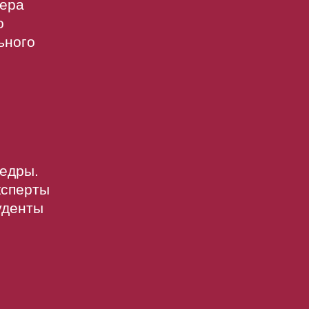
фера
о
ьного
едры.
эксперты
уденты