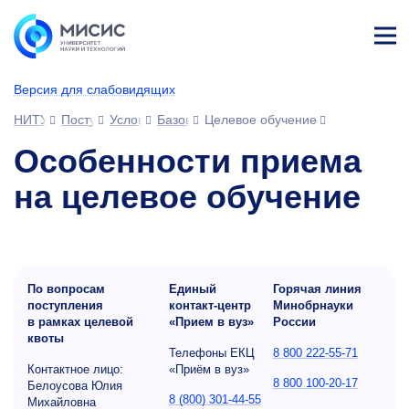
Лич
ны
Версия для слабовидящих
й
каб
НИТУ МИСИС
Поступающим
Условия приема
Базовое высшее образование
Целевое обучение
ине
т
Особенности приема
на целевое обучение
По вопросам
Единый
Горячая линия
поступления
контакт-центр
Минобрнауки
в рамках целевой
«Прием в вуз»
России
квоты
Телефоны ЕКЦ
8 800 222-55-71
Контактное лицо:
«Приём в вуз»
8 800 100-20-17
Белоусова Юлия
8 (800) 301-44-55
Михайловна